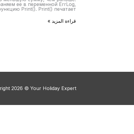
няем ее в переменной ErrLog,
цию Print(). Print() печатает […]
قراءة المزيد »
right 2026 © Your Holiday Expert