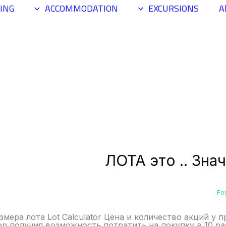
ING
ACCOMMODATION
EXCURSIONS
A
ЛОТА это .. Зна
Fo
змера лота Lot Calculator Цена и количество акций у
ор получил возможность потратить на покупку в 10 р